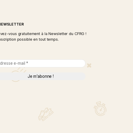
NEWSLETTER
tes les
Inscrivez-vous gratuitement à la Newsletter d
e prévue à
Désinscription possible en tout temps.
Adresse
e-
mail
*