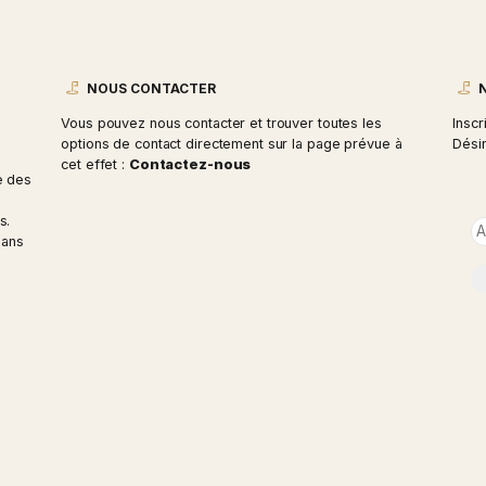
NOUS CONTACTER
nt
Vous pouvez nous contacter et trouver tou
options de contact directement sur la pag
cet effet :
Contactez-nous
 qui propose des
 activités
 ses membres.
 épanouir dans
s