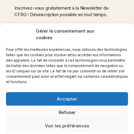
Inscrivez-vous gratuitement à la Newsletter du
CFRG ! Désinscription possible en tout temps.
Gérer le consentement aux
cookies
Adresse
e-
Pour offrir les meilleures expériences, nous utilisons des technologies
mail
telles que les cookies pour stocker et/ou accéder aux informations
des appareils. Le fait de consentir à ces technologies nous permettra
*
de traiter des données telles que le comportement de navigation ou
les ID uniques sur ce site. Le fait de ne pas consentir ou de retirer son
consentement peut avoir un effet négatif sur certaines caractéristiques
et fonctions.
Accepter
Copyright ©2026 Club Fauteuil Roulant Gruyère - Site
Internet par NOVI group
Refuser
Accueil
A propos
Comité
Évènements
Voir les préférences
Actualités
Sponsors
Nous soutenir