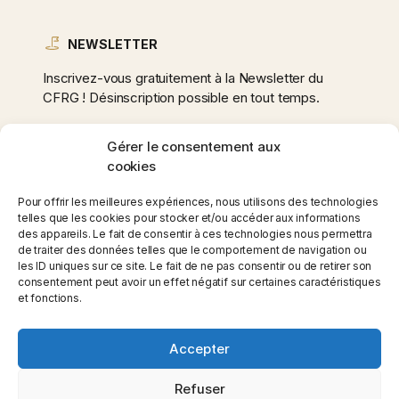
NEWSLETTER
Inscrivez-vous gratuitement à la Newsletter du
CFRG ! Désinscription possible en tout temps.
Gérer le consentement aux
cookies
Adresse
e-
Pour offrir les meilleures expériences, nous utilisons des technologies
mail
telles que les cookies pour stocker et/ou accéder aux informations
des appareils. Le fait de consentir à ces technologies nous permettra
*
de traiter des données telles que le comportement de navigation ou
les ID uniques sur ce site. Le fait de ne pas consentir ou de retirer son
consentement peut avoir un effet négatif sur certaines caractéristiques
et fonctions.
Accepter
Copyright ©2026 Club Fauteuil Roulant Gruyère - Site
Internet par NOVI group
Refuser