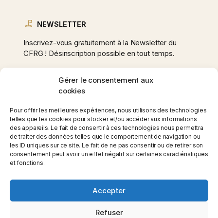
NEWSLETTER
Inscrivez-vous gratuitement à la Newsletter du
CFRG ! Désinscription possible en tout temps.
Gérer le consentement aux
cookies
Adresse
e-
Pour offrir les meilleures expériences, nous utilisons des technologies
mail
telles que les cookies pour stocker et/ou accéder aux informations
des appareils. Le fait de consentir à ces technologies nous permettra
*
de traiter des données telles que le comportement de navigation ou
les ID uniques sur ce site. Le fait de ne pas consentir ou de retirer son
consentement peut avoir un effet négatif sur certaines caractéristiques
et fonctions.
Accepter
Copyright ©2026 Club Fauteuil Roulant Gruyère - Site
Internet par NOVI group
Refuser