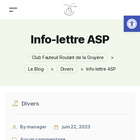
Ouv
Info-lettre ASP
Club Fauteuil Roulant de la Gruyère
>
Le Blog
>
Divers
>
Info-lettre ASP
Divers
By manager
juin 22, 2023
Aucun commentaire